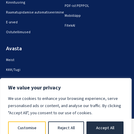
Kinnitusring
PDF-ist PEPPOL
Raamatupidamise automatiseerimine
Mobiiliäpp
E-arved
FitekAI
Ostutellimused
Avasta
Meist
KKK/Tugi
Broneeri demo
We value your privacy
Turvalisus ja privaatsus
We use cookies to enhance your browsing experience, serve
personalised ads or content, and analyse our traffic. By clicking
"Accept All", you consent to our use of cookies.
Fitek © 2025. Kõik õigused kaitstud.
Customise
Reject All
Accept All