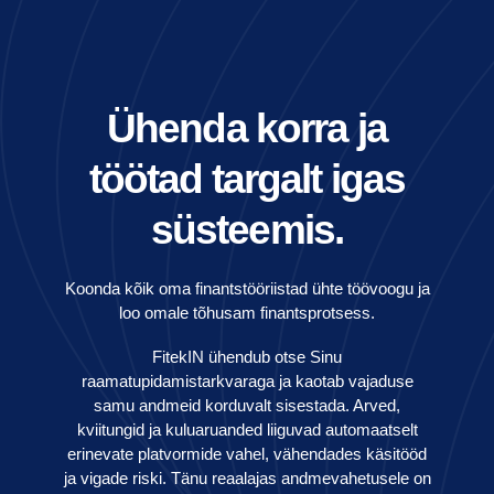
Ühenda korra ja
töötad targalt igas
süsteemis.
Koonda kõik oma finantstööriistad ühte töövoogu ja
loo omale tõhusam finantsprotsess.
FitekIN ühendub otse Sinu
raamatupidamistarkvaraga ja kaotab vajaduse
samu andmeid korduvalt sisestada. Arved,
kviitungid ja kuluaruanded liiguvad automaatselt
erinevate platvormide vahel, vähendades käsitööd
ja vigade riski. Tänu reaalajas andmevahetusele on