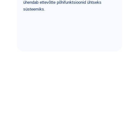
ühendab ettevõtte põhifunktsioonid ühtseks
süsteemiks.