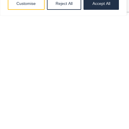
Customise
Reject All
Accept All
Dynamics 365 Business Central
Dynamics 365 Business Central on pilvepõhine
lahendus, mis ühendab ärihaldust ja äritarkvara
väikestele ja keskmise suurusega ettevõtetele.