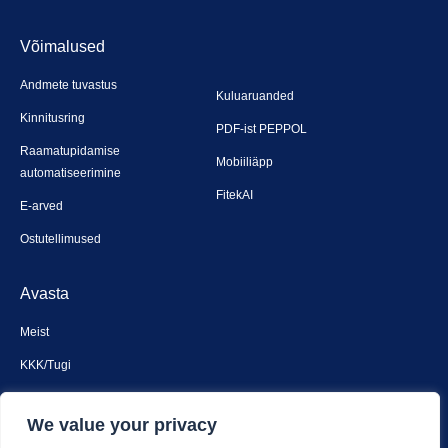
Võimalused
Andmete tuvastus
Kuluaruanded
Kinnitusring
PDF-ist PEPPOL
Raamatupidamise
Mobiiliäpp
automatiseerimine
FitekAI
E-arved
Ostutellimused
Avasta
Meist
KKK/Tugi
Broneeri demo
We value your privacy
Turvalisus ja privaatsus