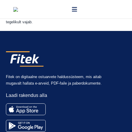
Jah, enamikku mooduleid saab tellida eraldi, mis võimaldab kulusid
vähendada ja kasutada täpselt neid funktsioone, mida sinu ettevõte
tegelikult vajab.
Fitek on digitaalne ostuarvete haldussüsteem, mis aitab
mugavalt hallata e-arveid, PDF-faile ja paberdokumente.
Laadi rakendus alla