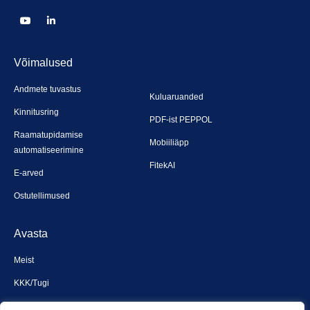
Võimalused
Andmete tuvastus
Kuluaruanded
Kinnitusring
PDF-ist PEPPOL
Raamatupidamise
Mobiiliäpp
automatiseerimine
FitekAI
E-arved
Ostutellimused
Avasta
Meist
KKK/Tugi
Broneeri demo