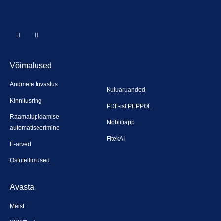
Võimalused
Andmete tuvastus
Kuluaruanded
Kinnitusring
PDF-ist PEPPOL
Raamatupidamise
Mobiiliäpp
automatiseerimine
FitekAI
E-arved
Ostutellimused
Avasta
Meist