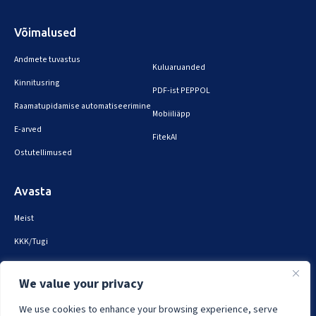
Võimalused
Andmete tuvastus
Kuluaruanded
Kinnitusring
PDF-ist PEPPOL
Raamatupidamise automatiseerimine
Mobiiliäpp
E-arved
FitekAI
Ostutellimused
Avasta
Meist
KKK/Tugi
Broneeri demo
We value your privacy
Turvalisus ja privaatsus
We use cookies to enhance your browsing experience, serve