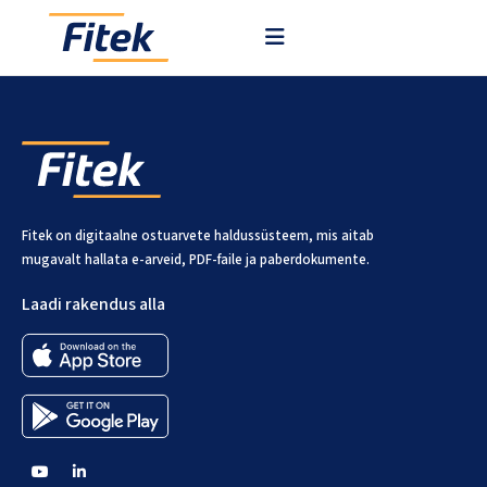
Fitekiga saad hallata ostuarveid, kviitungeid ja ostutellimusi.
Fitek on digitaalne ostuarvete haldussüsteem, mis aitab
mugavalt hallata e-arveid, PDF-faile ja paberdokumente.
Laadi rakendus alla