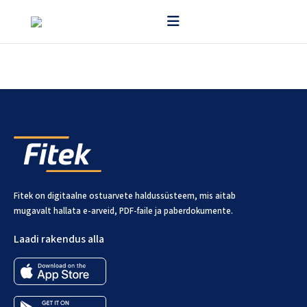
Uncategorized
Blog Post 5
Lorem ipsum dolor sit
amet, consectetur...
Fitek on digitaalne ostuarvete haldussüsteem, mis aitab
mugavalt hallata e-arveid, PDF-faile ja paberdokumente.
Laadi rakendus alla