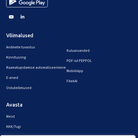
Võimalused
Andmete tuvastus
Kuluaruanded
Kinnitusring
PDF-ist PEPPOL
Raamatupidamise automatiseerimine
Mobiiliäpp
E-arved
FitekAI
Ostutellimused
Avasta
Meist
KKK/Tugi
Broneeri demo