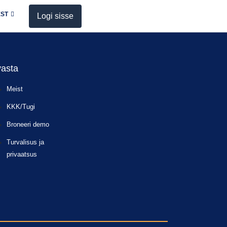
EST
Logi sisse
asta
Meist
KKK/Tugi
Broneeri demo
Turvalisus ja
privaatsus