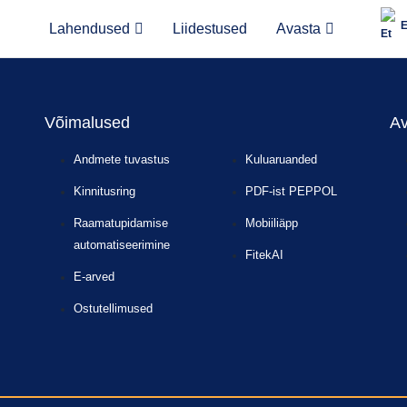
Lahendused
Liidestused
Avasta
Võimalused
Av
Andmete tuvastus
Kuluaruanded
Kinnitusring
PDF-ist PEPPOL
Raamatupidamise
Mobiiliäpp
automatiseerimine
FitekAI
E-arved
Ostutellimused