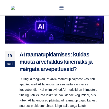
AI raamatupidamises: kuidas
19
muuta arvehaldus kiiremaks ja
juuni
märgata arvepettuseid?
Uuringud räägivad, et 46% raamatupidajatest kasutab
igapäevaselt AI lahendusi ja see näitaja on kiires
kasvutrendis. Kui enimlevinud AI mudelid on inimestele
tihtilugu abiks info leidmisel või ideede kogumisel, siis
Fiteki AI lahendused päästavad raamatupidajad kahest
suurest probleemkohast: Liiga palju aega kulub