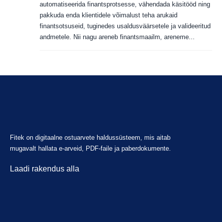
automatiseerida finantsprotsesse, vähendada käsitööd ning
pakkuda enda klientidele võimalust teha arukaid
finantsotsuseid, tuginedes usaldusväärsetele ja valideeritud
andmetele. Nii nagu areneb finantsmaailm, areneme...
Fitek on digitaalne ostuarvete haldussüsteem, mis aitab
mugavalt hallata e-arveid, PDF-faile ja paberdokumente.
Laadi rakendus alla