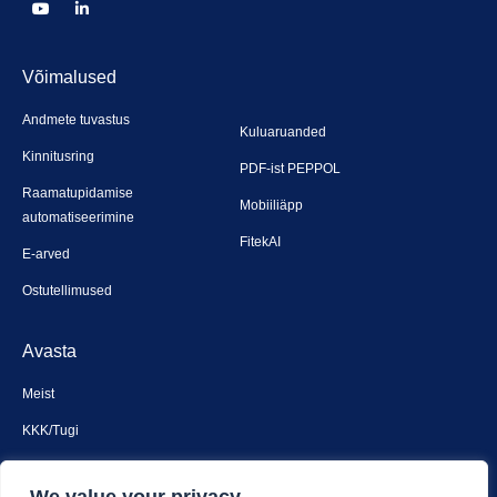
Võimalused
Andmete tuvastus
Kuluaruanded
Kinnitusring
PDF-ist PEPPOL
Raamatupidamise
Mobiiliäpp
automatiseerimine
FitekAI
E-arved
Ostutellimused
Avasta
Meist
KKK/Tugi
Broneeri demo