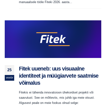
manuaalsele tööle Fiteki 2026. aasta...
Fitek uueneb: uus visuaalne
25
identiteet ja müügiarvete saatmise
veebr
võimalus
Fitekis ei tähenda innovatsioon ühekordset projekti või
saavutust. See on mõtteviis, mis juhib iga meie otsust.
Algusest peale on meie fookus olnud selge: